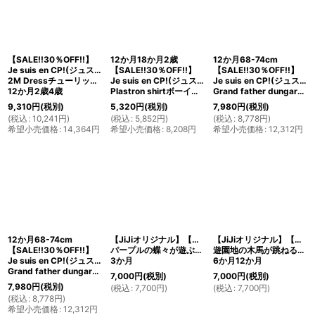
【SALE!!30％OFF!!】
12か月18か月2歳
12か月68-74cm
Je suis en CP!(ジュスィザンセーペー)
【SALE!!30％OFF!!】
【SALE!!30％OFF!!】
2M Dressチューリップシルエットドレス(ミントグリーン)
Je suis en CP!(ジュスィザンセーペー)
Je suis en CP!(ジュスィザンセーペー)
12か月2歳4歳
Plastron shirtボーイズバックボタンシャツ(ブルーグレー)
Grand father dungareeボーイズオーバーオール(ブラウン)
9,310
円
(税別)
5,320
円
(税別)
7,980
円
(税別)
(
税込
:
10,241
円
)
(
税込
:
5,852
円
)
(
税込
:
8,778
円
)
希望小売価格
:
14,364
円
希望小売価格
:
8,208
円
希望小売価格
:
12,312
円
12か月68-74cm
【JiJiオリジナル】【ベイビーロンパース】
【JiJiオリジナル】【ベイビーロンパース】
【SALE!!30％OFF!!】
パープルの蝶々が遊ぶスモッキング刺繍
遊園地の木馬が跳ねるスモッキング刺繍（男女共用）
Je suis en CP!(ジュスィザンセーペー)
3か月
6か月12か月
Grand father dungareeボーイズオーバーオール(ブルーグレー)
7,000
円
(税別)
7,000
円
(税別)
7,980
円
(税別)
(
税込
:
7,700
円
)
(
税込
:
7,700
円
)
(
税込
:
8,778
円
)
希望小売価格
:
12,312
円