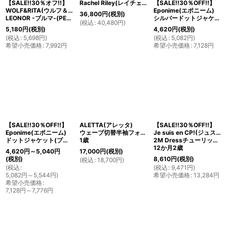
【SALE!!30％オフ!!】
Rachel Riley(レイチェル・ライリー）Velvet Trim Scalloped Coat ベルベットトリムスカラップドコート(ネイビー) 1歳74cm
【SALE!!30％OFF!!】
WOLF&RITA(ウルフ＆リタ)
Eponime(エポニーム)
36,800
円
(税別)
LEONOR -ブルマ-(PEANUTS)12-18ヶ月
シルバードットジャケット(グレー)12か月1歳75cm
(
税込
:
40,480
円
)
5,180
円
(税別)
4,620
円
(税別)
(
税込
:
5,698
円
)
(
税込
:
5,082
円
)
希望小売価格
:
7,992
円
希望小売価格
:
7,128
円
【SALE!!30％OFF!!】
ALETTA(アレッタ)
【SALE!!30％OFF!!】
Eponime(エポニーム)
ウェーブ切替半袖フォーマルワンピース
Je suis en CP!(ジュスィザンセーペー)
ドットジャケット(ブラウン)12か月2歳
1歳
2M Dressチューリップシルエットドレス(リバティ×ヘリンボーン)
12か月2歳
4,620
円
～5,040
円
17,000
円
(税別)
(税別)
8,610
円
(税別)
(
税込
:
18,700
円
)
(
税込
:
(
税込
:
9,471
円
)
5,082
円
～5,544
円
)
希望小売価格
:
13,284
円
希望小売価格
:
7,128
円
～7,776
円