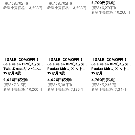
5,700
円
(税別)
(
税込
:
9,702
円
)
(
税込
:
9,702
円
)
希望小売価格
:
13,608
円
希望小売価格
:
13,608
円
(
税込
:
6,270
円
)
希望小売価格
:
10,260
円
【SALE!!30％OFF!!】
【SALE!!30％OFF!!】
【SALE!!30％OFF!!】
Je suis en CP!(ジュスィザンセーペー)
Je suis en CP!(ジュスィザンセーペー)
Je suis en CP!(ジュスィザンセーペー)
TwistDressサスペンダー付きスカート(ダークグレー)
PocketSkirtポケットスカート(ピンクコーデュローイ)
PocketSkirtポケットスカート(ハニーコーデュローイ)
12か月4歳
12か月3歳
12か月
6,650
円
(税別)
4,620
円
(税別)
4,760
円
(税別)
(
税込
:
7,315
円
)
(
税込
:
5,082
円
)
(
税込
:
5,236
円
)
希望小売価格
:
10,260
円
希望小売価格
:
7,128
円
希望小売価格
:
7,344
円