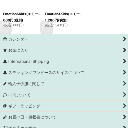
Emotion&Kids(エモーション＆キッズ) 子供用ヘアアクセサリー ロリポップキャンディ
Emotion&Kids(エモーション＆キッズ) 男の子の赤ちゃん用ビブ＆よだれ拭きセット ブルードット
600
円
(税別)
1,286
円
(税別)
(
税込
:
660
円
)
(
税込
:
1,415
円
)
カレンダー
お気に入り
International Shipping
スモッキングワンピースのサイズについて
輸入子供服に関して
JiJiについて
ギフトラッピング
お届け日・領収書について