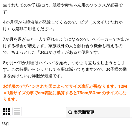
生まれたてのお子様には、肌着や赤ちゃん用のソックスが必要で
す。
4か月頃から唾液腺が発達してくるので、ビブ（スタイ/よだれか
け）も是非ご用意ください。
7か月を過ぎると一人で座れるようになるので、ベビーカーでお出か
けする機会が増えます。家族以外の人と触れ合う機会も増えるの
で、ちょっとした「お出かけ着」があると便利です。
8か月〜11か月頃はハイハイを始め、つかまり立ちをしようとしま
す。この時期からジッとしてる事は減ってきますので、お子様の動
きを妨げないお洋服が最適です。
お洋服のデザインされた国によってサイズ表記が異なります。12M
＝1歳サイズの事でcm表記に換算すると75cm/80cmのサイズにな
ります。
表示順変更
閉じる
53
件
表示数
: