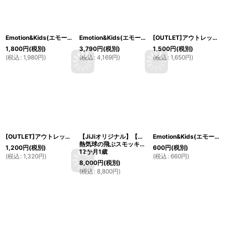
Emotion&Kids(エモーション＆キッズ) 女の子の赤ちゃん用ロンパース ピンクハート 0〜3か月
Emotion&Kids(エモーション＆キッズ) 女の子の赤ちゃん用ロンパースセット ピンク 3〜6か月
[OUTLET]アウトレット Emotion&Kids(エモーション＆キッズ)ユニセックス用ロンパースセット ホワイト×ホワイト ストライプ 0〜6か月
1,800
円
(税別)
3,790
円
(税別)
1,500
円
(税別)
(
税込
:
1,980
円
)
(
税込
:
4,169
円
)
(
税込
:
1,650
円
)
[OUTLET]アウトレット Emotion&Kids(エモーション＆キッズ) 女の子の赤ちゃん用ロンパース ピンクセルフストライプ 3〜6か月
【JiJiオリジナル】【ボーイズオーバーオール】
Emotion&Kids(エモーション＆キッズ) 子供用ヘアアクセサリーリボン（ネイビー） 2個セット<ストライプ＆ドット>
熱気球の飛ぶスモッキング刺繍
1,200
円
(税別)
600
円
(税別)
12か月1歳
(
税込
:
1,320
円
)
(
税込
:
660
円
)
8,000
円
(税別)
(
税込
:
8,800
円
)