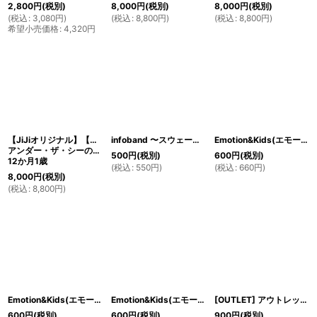
2,800
円
(税別)
8,000
円
(税別)
8,000
円
(税別)
(
税込
:
3,080
円
)
(
税込
:
8,800
円
)
(
税込
:
8,800
円
)
希望小売価格
:
4,320
円
【JiJiオリジナル】【ボーイズオーバーオール】
infoband 〜スウェーデン製〜迷子バンド
Emotion&Kids(エモーション＆キッズ) 子供用ヘアアクセサリーリボン（レッド） 2個セット<ストライプ＆ドット>
アンダー・ザ・シーのスモッキング刺繍
500
円
(税別)
600
円
(税別)
12か月1歳
(
税込
:
550
円
)
(
税込
:
660
円
)
8,000
円
(税別)
(
税込
:
8,800
円
)
Emotion&Kids(エモーション＆キッズ) 子供用ヘアアクセサリーヘアピンリボン 3個セット<寒色系>
Emotion&Kids(エモーション＆キッズ) 子供用ヘアアクセサリーヘアピンリボン 3個セット<暖色系>
[OUTLET] アウトレット Emotion&Kids(エモーション＆キッズ) 女の子の赤ちゃん用ソックス1(3〜6か月)
600
円
(税別)
600
円
(税別)
900
円
(税別)