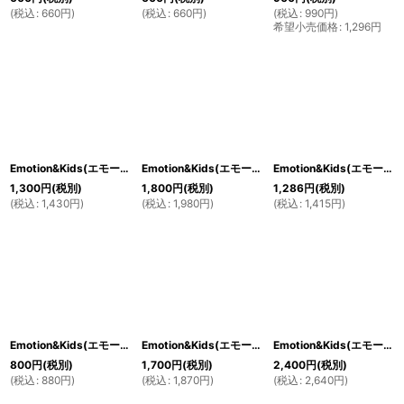
(
税込
:
660
円
)
(
税込
:
660
円
)
(
税込
:
990
円
)
希望小売価格
:
1,296
円
Emotion&Kids(エモーション＆キッズ)おしゃぶりベアくまさん
Emotion&Kids(エモーション＆キッズ) 動物柄ミニブランケット
Emotion&Kids(エモーション＆キッズ) 女の子の赤ちゃん用ビブ＆よだれ拭きセット ピンクドット
1,300
円
(税別)
1,800
円
(税別)
1,286
円
(税別)
(
税込
:
1,430
円
)
(
税込
:
1,980
円
)
(
税込
:
1,415
円
)
Emotion&Kids(エモーション＆キッズ) ユニセックス用ビブ Rattles
Emotion&Kids(エモーション＆キッズ) 女の子の赤ちゃん用ロンパース 花柄 3〜6か月
Emotion&Kids(エモーション＆キッズ) 女の子の赤ちゃん用肌着 花柄 0〜3か月
800
円
(税別)
1,700
円
(税別)
2,400
円
(税別)
(
税込
:
880
円
)
(
税込
:
1,870
円
)
(
税込
:
2,640
円
)