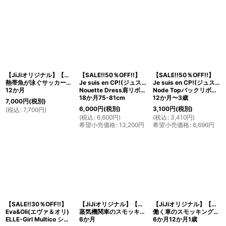
【JiJiオリジナル】【ベイビーロンパース】
【SALE!!50％OFF!!】
【SALE!!50％OFF!!】
熱帯魚が泳ぐサッカー素材のスモッキング刺繍
Je suis en CP!(ジュスィザンセーペー)
Je suis en CP!(ジュスィザンセーペー)
12か月
Nouette Dress肩リボンドレス(グリーンストライプ)
Node Topバックリボントップス(ブラウンファイヤーワークス)
18か月75-81cm
12か月〜3歳
7,000
円
(税別)
6,000
円
(税別)
3,100
円
(税別)
(
税込
:
7,700
円
)
(
税込
:
6,600
円
)
(
税込
:
3,410
円
)
希望小売価格
:
13,200
円
希望小売価格
:
6,696
円
【SALE!!30％OFF!!】
【JiJiオリジナル】【ボーイズオーバーオール】
【JiJiオリジナル】【ボーイズオーバーオール】
Eva&Oli(エヴァ＆オリ)
蒸気機関車のスモッキング刺繍
働く車のスモッキング刺繍
ELLE-Girl Multico ショートパンツ 12か月18か月
6か月
6か月12か月1歳