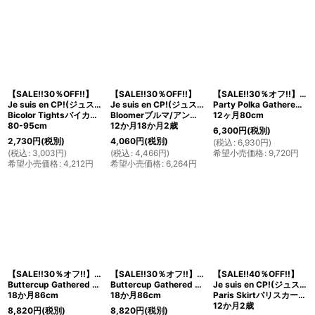
並び順
:
絞り込む
【SALE!!30％OFF!!】
【SALE!!30％OFF!!】
【SALE!!30％オフ!!】Hucklebones(ハックルボーンズ)
Je suis en CP!(ジュスィザンセーペー)
Je suis en CP!(ジュスィザンセーペー)
Party Polka Gathered Skirt 水玉ギャザースカート
Bicolor Tightsバイカラータイツ（グリーン）
Bloomerブルマ/アンダースカート
12ヶ月80cm
80-95cm
12か月18か月2歳
6,300
円
(税別)
2,730
円
(税別)
4,060
円
(税別)
(
税込
:
6,930
円
)
(
税込
:
3,003
円
)
(
税込
:
4,466
円
)
希望小売価格
:
9,720
円
希望小売価格
:
4,212
円
希望小売価格
:
6,264
円
【SALE!!30％オフ!!】Hucklebones(ハックルボーンズ)
【SALE!!30％オフ!!】Hucklebones(ハックルボーンズ)
【SALE!!40％OFF!!】
Buttercup Gathered Skirt バターカップギャザースカート(ベージュ)
Buttercup Gathered Skirt バターカップギャザースカート(ネイビー)
Je suis en CP!(ジュスィザンセーペー)
18か月86cm
18か月86cm
Paris Skirtパリスカート(ローズフラワーズ)
12か月2歳
8,820
円
(税別)
8,820
円
(税別)