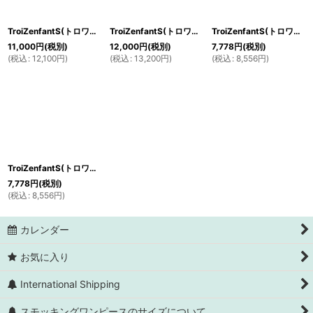
絞り込む
TroiZenfantS(トロワザンファン) MARIE blue dress ベロア素材ワンピース（バーガンディー）4歳104cm
TroiZenfantS(トロワザンファン) MARIE blue dress ベロア素材ワンピース（ネイビー）8歳128cm
TroiZenfantS(トロワザンファン) FLORA dress フローラル切替ワンピース（ピンク）2歳86cm
11,000
円
(税別)
12,000
円
(税別)
7,778
円
(税別)
(
税込
:
12,100
円
)
(
税込
:
13,200
円
)
(
税込
:
8,556
円
)
TroiZenfantS(トロワザンファン) FLORA dress フローラル切替ワンピース（ブルー）2歳86cm
7,778
円
(税別)
(
税込
:
8,556
円
)
カレンダー
お気に入り
International Shipping
スモッキングワンピースのサイズについて