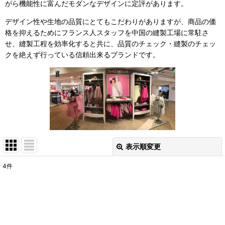
がら機能性に富んだモダンなデザインに定評があります。
デザイン性や生地の品質にとてもこだわりがありますが、商品の価
格を抑えるためにフランス人スタッフを中国の縫製工場に常駐さ
せ、縫製工程を効率化すると共に、品質のチェック・縫製のチェッ
クを絶えず行っている信頼出来るブランドです。
表示順変更
閉じる
4
件
表示数
:
並び順
: