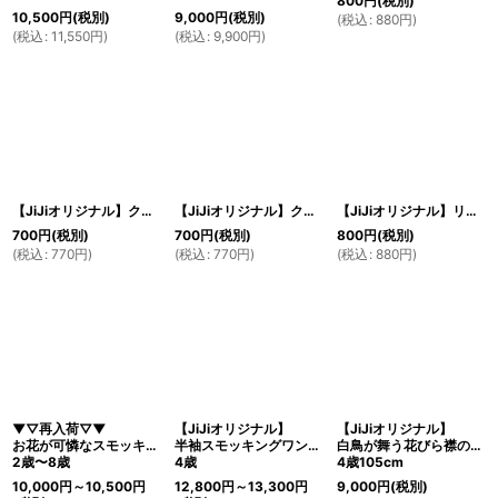
800
円
(税別)
10,500
円
(税別)
9,000
円
(税別)
(
税込
:
880
円
)
(
税込
:
11,550
円
)
(
税込
:
9,900
円
)
【JiJiオリジナル】クリップリボン2個セットネイビー
【JiJiオリジナル】クリップリボン2個セットネイビー×サテンリボン
【JiJiオリジナル】リボンカチューシャ7パターン
700
円
(税別)
700
円
(税別)
800
円
(税別)
(
税込
:
770
円
)
(
税込
:
770
円
)
(
税込
:
880
円
)
▼▽再入荷▽▼
【JiJiオリジナル】
【JiJiオリジナル】
お花が可憐なスモッキングワンピース(サッカーブルーチェック)
半袖スモッキングワンピース(ネイビー)
白鳥が舞う花びら襟のスモッキングワンピース(コードレーンブルーストライプ)
2歳〜8歳
4歳
4歳105cm
10,000
円
～10,500
円
12,800
円
～13,300
円
9,000
円
(税別)