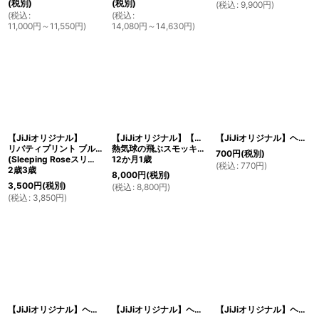
(税別)
(税別)
(
税込
:
9,900
円
)
(
税込
:
(
税込
:
11,000
円
～11,550
円
)
14,080
円
～14,630
円
)
【JiJiオリジナル】
【JiJiオリジナル】【ボーイズオーバーオール】
【JiJiオリジナル】ヘアゴムリボン2個セットネイビー
リバティプリント ブルマ・アンダーショーツ
熱気球の飛ぶスモッキング刺繍
700
円
(税別)
(Sleeping Roseスリーピング・ローズ)
12か月1歳
(
税込
:
770
円
)
2歳3歳
8,000
円
(税別)
3,500
円
(税別)
(
税込
:
8,800
円
)
(
税込
:
3,850
円
)
【JiJiオリジナル】ヘアゴムリボン2個セットネイビー×サテン
【JiJiオリジナル】ヘアゴムダブルリボンネイビーゴム太
【JiJiオリジナル】ヘアゴムリボンネイビーゴム太×サテンリボン