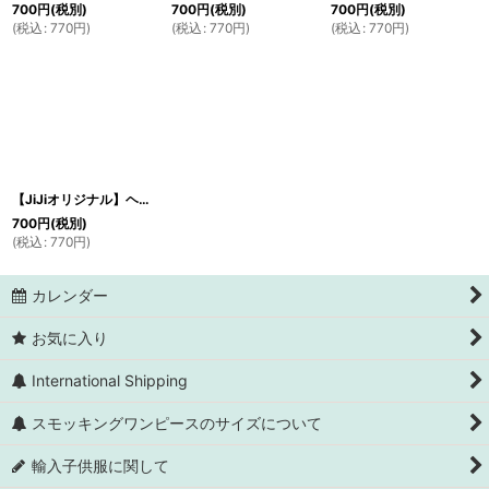
700
円
(税別)
700
円
(税別)
700
円
(税別)
(
税込
:
770
円
)
(
税込
:
770
円
)
(
税込
:
770
円
)
【JiJiオリジナル】ヘアゴムダブルリボン2個セットネイビー
700
円
(税別)
(
税込
:
770
円
)
カレンダー
お気に入り
International Shipping
スモッキングワンピースのサイズについて
輸入子供服に関して