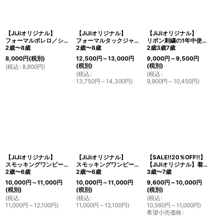
絞り込む
【JiJiオリジナル】
【JiJiオリジナル】
【JiJiオリジナル】
フォーマルボレロ／ショートジャケット(グレー)
フォーマルタックジャンパースカート(グレー)
リボン刺繍の1年中使えるスモッキングワンピース(オックスフォード)
2歳〜8歳
2歳〜8歳
2歳3歳7歳
8,000
円
(税別)
12,500
円
～13,000
円
9,000
円
～9,500
円
(税別)
(税別)
(
税込
:
8,800
円
)
(
税込
:
(
税込
:
13,750
円
～14,300
円
)
9,900
円
～10,450
円
)
【JiJiオリジナル】
【JiJiオリジナル】
【SALE!!20％OFF!!】
スモッキングワンピース/ジャンパースカート(ネイビー)
スモッキングワンピース/ジャンパースカート(ペールグレー)
【JiJiオリジナル】着心地の良い、前ボタンフォーマルワンピース
2歳〜6歳
2歳〜6歳
3歳〜7歳
10,000
円
～11,000
円
10,000
円
～11,000
円
9,600
円
～10,000
円
(税別)
(税別)
(税別)
(
税込
:
(
税込
:
(
税込
:
11,000
円
～12,100
円
)
11,000
円
～12,100
円
)
10,560
円
～11,000
円
)
希望小売価格
: