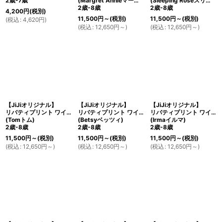
2歳-7歳
(Margret Annieマーガレット・アニー)
(Sleeping Roseスリーピング・ローズ)
2歳-8歳
2歳-8歳
4,200
円
(税別)
11,500
円
～
(税別)
11,500
円
～
(税別)
(
税込
:
4,620
円
)
(
税込
:
12,650
円
～
)
(
税込
:
12,650
円
～
)
【JiJiオリジナル】
【JiJiオリジナル】
【JiJiオリジナル】
リバティプリント ワイドカラー長袖ワンピース
リバティプリント ワイドカラー長袖ワンピース
リバティプリント ワイドカラー長袖ワンピース
(Tomトム)
(Betsyベッツィ)
(Irmaイルマ)
2歳-8歳
2歳-8歳
2歳-8歳
11,500
円
～
(税別)
11,500
円
～
(税別)
11,500
円
～
(税別)
(
税込
:
12,650
円
～
)
(
税込
:
12,650
円
～
)
(
税込
:
12,650
円
～
)