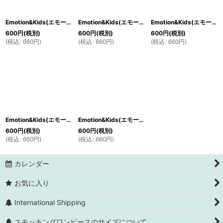
絞り込む
Emotion&Kids(エモーション＆キッズ) 子供用ヘアアクセサリーリボン（レッド） 2個セット<ストライプ＆ドット>
Emotion&Kids(エモーション＆キッズ) 子供用ヘアアクセサリーヘアピンリボン 3個セット<寒色系>
Emotion&Kids(エモーション＆キッズ) 子供用ヘアアクセサリーヘアピンリボン 3個セット<暖色系>
600
円
(税別)
600
円
(税別)
600
円
(税別)
(
税込
:
660
円
)
(
税込
:
660
円
)
(
税込
:
660
円
)
Emotion&Kids(エモーション＆キッズ) 子供用ヘアアクセサリーリボン（ネイビー） 2個セット<ストライプ＆ドット>
Emotion&Kids(エモーション＆キッズ) 子供用ヘアアクセサリー ロリポップキャンディ
600
円
(税別)
600
円
(税別)
(
税込
:
660
円
)
(
税込
:
660
円
)
カレンダー
お気に入り
International Shipping
スモッキングワンピースのサイズについて