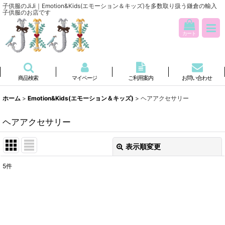
子供服のJiJi｜Emotion&Kids(エモーション＆キッズ)を多数取り扱う鎌倉の輸入
子供服のお店です
カート
商品検索
マイページ
ご利用案内
お問い合わせ
ホーム
>
Emotion&Kids(エモーション＆キッズ)
>
ヘアアクセサリー
ヘアアクセサリー
表示順変更
閉じる
5
件
表示数
:
並び順
: