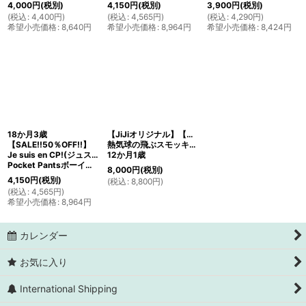
4,000
円
(税別)
4,150
円
(税別)
3,900
円
(税別)
(
税込
:
4,400
円
)
(
税込
:
4,565
円
)
(
税込
:
4,290
円
)
希望小売価格
:
8,640
円
希望小売価格
:
8,964
円
希望小売価格
:
8,424
円
18か月3歳
【JiJiオリジナル】【ボーイズオーバーオール】
【SALE!!50％OFF!!】
熱気球の飛ぶスモッキング刺繍
Je suis en CP!(ジュスィザンセーペー)
12か月1歳
Pocket Pantsボーイズポケットパンツ(グレーストライプ )
8,000
円
(税別)
4,150
円
(税別)
(
税込
:
8,800
円
)
(
税込
:
4,565
円
)
希望小売価格
:
8,964
円
カレンダー
お気に入り
International Shipping