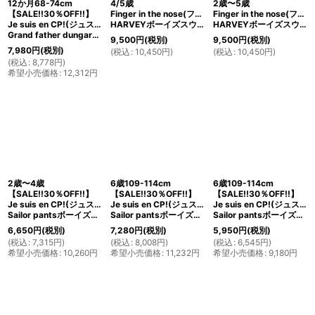
12か月68-74cm
4/5歳
2歳〜5歳
【SALE!!30％OFF!!】
Finger in the nose(フィンガーインザノーズ)
Finger in the nose(フィンガーインザノーズ)
Je suis en CP!(ジュスィザンセーペー)
HARVEYボーイズスウェットパンツ(チャコールグレー)
HARVEYボーイズスウェットパンツ(ウォールナッツ)
Grand father dungareeボーイズオーバーオール(ブルーグレー)
9,500
円
(税別)
9,500
円
(税別)
7,980
円
(税別)
(
税込
:
10,450
円
)
(
税込
:
10,450
円
)
(
税込
:
8,778
円
)
希望小売価格
:
12,312
円
2歳〜4歳
6歳109-114cm
6歳109-114cm
【SALE!!30％OFF!!】
【SALE!!30％OFF!!】
【SALE!!30％OFF!!】
Je suis en CP!(ジュスィザンセーペー)
Je suis en CP!(ジュスィザンセーペー)
Je suis en CP!(ジュスィザンセーペー)
Sailor pantsボーイズロングセーラーパンツ(ヘリンボーン)
Sailor pantsボーイズロングセーラーパンツ(ヘリンボーン)
Sailor pantsボーイズロングセーラーパンツ(チャコールコーデュロイ)
6,650
円
(税別)
7,280
円
(税別)
5,950
円
(税別)
(
税込
:
7,315
円
)
(
税込
:
8,008
円
)
(
税込
:
6,545
円
)
希望小売価格
:
10,260
円
希望小売価格
:
11,232
円
希望小売価格
:
9,180
円