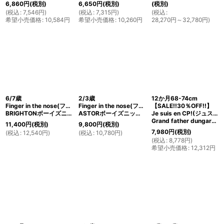
6,860
円
(税別)
6,650
円
(税別)
(税別)
(
税込
:
7,546
円
)
(
税込
:
7,315
円
)
(
税込
:
希望小売価格
:
10,584
円
希望小売価格
:
10,260
円
28,270
円
～32,780
円
)
6/7歳
2/3歳
12か月68-74cm
Finger in the nose(フィンガーインザノーズ)
Finger in the nose(フィンガーインザノーズ)
【SALE!!30％OFF!!】
BRIGHTONボーイズニット(ユニオンジャック)
ASTORボーイズニット(マリンボーダー)
Je suis en CP!(ジュスィザンセーペー)
Grand father dungareeボーイズオーバーオール(ブラウン)
11,400
円
(税別)
9,800
円
(税別)
7,980
円
(税別)
(
税込
:
12,540
円
)
(
税込
:
10,780
円
)
(
税込
:
8,778
円
)
希望小売価格
:
12,312
円