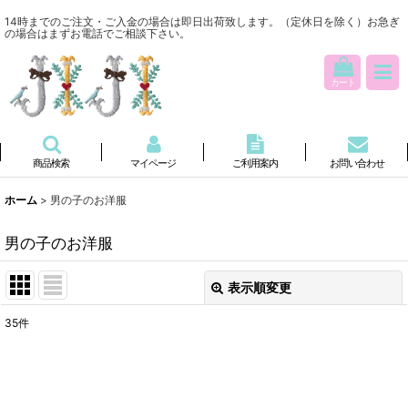
14時までのご注文・ご入金の場合は即日出荷致します。（定休日を除く）お急ぎ
の場合はまずお電話でご相談下さい。
カート
商品検索
マイページ
ご利用案内
お問い合わせ
ホーム
>
男の子のお洋服
男の子のお洋服
表示順変更
閉じる
35
件
表示数
:
並び順
: