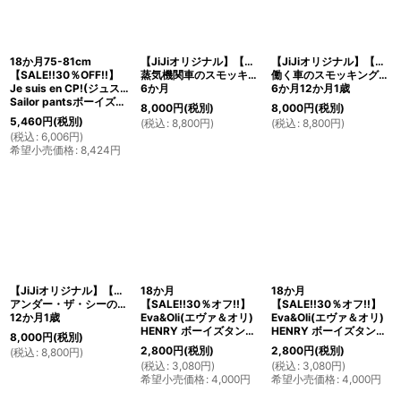
18か月75-81cm
【JiJiオリジナル】【ボーイズオーバーオール】
【JiJiオリジナル】【ボーイズオーバーオール】
【SALE!!30％OFF!!】
蒸気機関車のスモッキング刺繍
働く車のスモッキング刺繍
Je suis en CP!(ジュスィザンセーペー)
6か月
6か月12か月1歳
Sailor pantsボーイズロングセーラーパンツ(チャコールコーデュロイ)
8,000
円
(税別)
8,000
円
(税別)
5,460
円
(税別)
(
税込
:
8,800
円
)
(
税込
:
8,800
円
)
(
税込
:
6,006
円
)
希望小売価格
:
8,424
円
【JiJiオリジナル】【ボーイズオーバーオール】
18か月
18か月
アンダー・ザ・シーのスモッキング刺繍
【SALE!!30％オフ!!】
【SALE!!30％オフ!!】
12か月1歳
Eva&Oli(エヴァ＆オリ)
Eva&Oli(エヴァ＆オリ)
HENRY ボーイズタンクトップエメラルド
HENRY ボーイズタンクトップミッドナイト
8,000
円
(税別)
2,800
円
(税別)
2,800
円
(税別)
(
税込
:
8,800
円
)
(
税込
:
3,080
円
)
(
税込
:
3,080
円
)
希望小売価格
:
4,000
円
希望小売価格
:
4,000
円