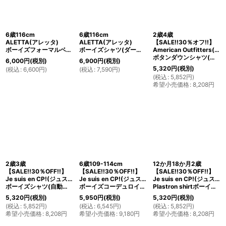
絞り込む
6歳116cm
6歳116cm
2歳4歳
ALETTA(アレッタ)
ALETTA(アレッタ)
【SALE!!30％オフ!!】
ボーイズフォーマルベスト(ネイビー)
ボーイズシャツ(ダークブルー)
American Outfitters(アメリカンアウトフィッターズ)
ボタンダウンシャツ(ブルーストライプ)
6,000
円
(税別)
6,900
円
(税別)
5,320
円
(税別)
(
税込
:
6,600
円
)
(
税込
:
7,590
円
)
(
税込
:
5,852
円
)
希望小売価格
:
8,208
円
2歳3歳
6歳109-114cm
12か月18か月2歳
【SALE!!30％OFF!!】
【SALE!!30％OFF!!】
【SALE!!30％OFF!!】
Je suis en CP!(ジュスィザンセーペー)
Je suis en CP!(ジュスィザンセーペー)
Je suis en CP!(ジュスィザンセーペー)
ボーイズシャツ(自動車プリント)
ボーイズコーデュロイシャツ(ペールグリーン)
Plastron shirtボーイズバックボタンシャツ(ブルーグレー)
5,320
円
(税別)
5,950
円
(税別)
5,320
円
(税別)
(
税込
:
5,852
円
)
(
税込
:
6,545
円
)
(
税込
:
5,852
円
)
希望小売価格
:
8,208
円
希望小売価格
:
9,180
円
希望小売価格
:
8,208
円