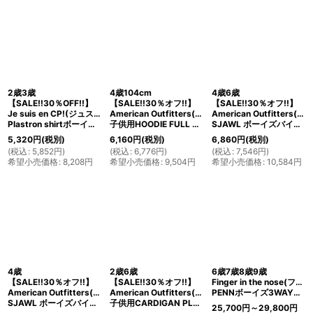
2歳3歳
4歳104cm
4歳6歳
【SALE!!30％OFF!!】
【SALE!!30％オフ!!】
【SALE!!30％オフ!!】
Je suis en CP!(ジュスィザンセーペー)
American Outfitters(アメリカンアウトフィッターズ)
American Outfitters(アメリカンアウトフィッターズ)
Plastron shirtボーイズバックボタンシャツ(ブラック裏毛)
子供用HOODIE FULL ZIP PLAIN ジップアップパーカー(ネイビー)
SJAWL ボーイズバイカラースウェット(グレー)
5,320
円
(税別)
6,160
円
(税別)
6,860
円
(税別)
(
税込
:
5,852
円
)
(
税込
:
6,776
円
)
(
税込
:
7,546
円
)
希望小売価格
:
8,208
円
希望小売価格
:
9,504
円
希望小売価格
:
10,584
円
4歳
2歳6歳
6歳7歳8歳9歳
【SALE!!30％オフ!!】
【SALE!!30％オフ!!】
Finger in the nose(フィンガーインザノーズ)
American Outfitters(アメリカンアウトフィッターズ)
American Outfitters(アメリカンアウトフィッターズ)
PENNボーイズ3WAYコート(ダークネイビー)
SJAWL ボーイズバイカラースウェット(ネイビー)
子供用CARDIGAN PLAINスウェットカーディガン(ダークフォード)
25,700
円
～29,800
円