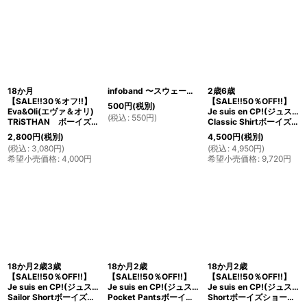
18か月
infoband 〜スウェーデン製〜迷子バンド
2歳6歳
【SALE!!30％オフ!!】
【SALE!!50％OFF!!】
500
円
(税別)
Eva&Oli(エヴァ＆オリ)
Je suis en CP!(ジュスィザンセーペー)
(
税込
:
550
円
)
TRiSTHAN ボーイズハーフパンツ
Classic Shirtボーイズ半袖歳クラシックシャツ(リバティプリント ボーダシアBoadicea)
2,800
円
(税別)
4,500
円
(税別)
(
税込
:
3,080
円
)
(
税込
:
4,950
円
)
希望小売価格
:
4,000
円
希望小売価格
:
9,720
円
18か月2歳3歳
18か月2歳
18か月2歳
【SALE!!50％OFF!!】
【SALE!!50％OFF!!】
【SALE!!50％OFF!!】
Je suis en CP!(ジュスィザンセーペー)
Je suis en CP!(ジュスィザンセーペー)
Je suis en CP!(ジュスィザンセーペー)
Sailor Shortボーイズセーラーショートパンツ(チャコールブラウン)
Pocket Pantsボーイズポケットパンツ(リネン)
Shortボーイズショートパンツ(グレーストライプ)