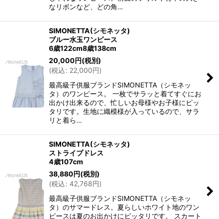
なリボンなど、どの角…
SIMONETTA(シモネッタ)
ブルー水玉ワンピース
6歳122cm8歳138cm
20,000
円
(税別)
(
税込
:
22,000
円
)
最高級子供服ブランドSIMONETTA（シモネッ
タ）のワンピース。 一枚でサラッと着てすぐにお
出かけ出来るので、忙しいお母様やお子様にピッ
タリです。生地に織模様が入っているので、サラ
リと着ら…
SIMONETTA(シモネッタ)
ストライプドレス
4歳107cm
38,880
円
(税別)
(
税込
:
42,768
円
)
最高級子供服ブランドSIMONETTA（シモネッ
タ）のサマードレス。夏らしいホワイト地のワン
ピースは夏のお出かけにピッタリです。 スカート