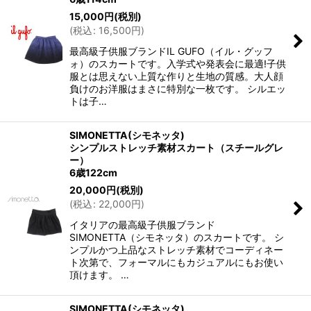
15,000
円
(税別)
(
税込
:
16,500
円
)
最高級子供服ブランドIL GUFO（イル・グッフ
ォ）のスカートです。入学式や発表会に最適!子供
服とは思えない上質な作りと生地の質感。大人顔
負けのお洋服はまさに特別な一枚です。 シルエッ
トは子…
SIMONETTA(シモネッタ)
シンプルストレッチ素材スカート（スチールグレ
ー）
6歳122cm
20,000
円
(税別)
(
税込
:
22,000
円
)
イタリアの最高級子供服ブランド
SIMONETTA（シモネッタ）のスカートです。 シ
ンプルかつ上品なストレッチ素材でコーディネー
ト次第で、フォーマルにもカジュアルにもお使い
頂けます。 …
SIMONETTA(シモネッタ)