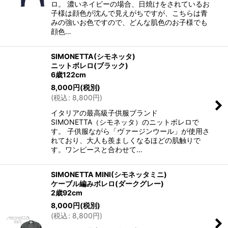
ロ。 濃いネイビーの場合、日焼けをされているお
子様は顔色が沈んで見えがちですが、こちらは青
みの強いお色ですので、どんな肌色のお子様でも
顔色…
SIMONETTA(シモネッタ)
ニットボレロ(ブラック)
6歳122cm
8,000
円
(税別)
(
税込
:
8,800
円
)
イタリアの最高級子供服ブランド
SIMONETTA（シモネッタ）のニットボレロで
す。 子供服ながら「ヴァージンウール」が使用さ
れており、大人も羨ましくなるほどの肌触りで
す。ワンピースと合わせて…
SIMONETTA MINI(シモネッタミニ)
ケーブル編みボレロ(ダークグレー)
2歳92cm
8,000
円
(税別)
(
税込
:
8,800
円
)