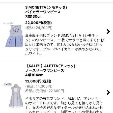
SIMONETTA(シモネッタ)
バイカラーワンピース
7歳130cm
22,000
円
(税別)
(
税込
:
24,200
円
)
最高級子供服ブランドSIMONETTA（シモネッ
タ）のワンピース。 一枚でサラッと着てすぐにお
出かけ出来るので、忙しいお母様やお子様にピッ
タリです。ブルーのバイカラーが爽やかなので、
ホワイト…
【SALE!!】ALETTA(アレッタ)
ノースリーブワンピース
4歳104cm
13,000
円
(税別)
(
税込
:
14,300
円
)
希望小売価格
:
22,680
円
イタリアの有名ブランド、ALETTA（アレッタ）
のサマードレスです。前から見ても後ろから見て
も、女の子の好きなディテールが盛り込まれたお
しゃれなワンピース。前面のフリルや背中の大き