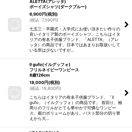
ALETTA(アレッタ)
ボーイズシャツ(ダークブルー)
6,900
円
(税別)
(
税込
:
7,590
円
)
七五三・卒園式・入学式にお使い頂きたい作りの
良いイタリア製のボーイズシャツ。こちらはイタ
リアの有名子供服ブランド、「ALETTA」（アレ
ッタ）の商品です。日本ではあまりお取扱いして
いる所は少ないですが…
Il gufo(イルグッフォ)
フリルネイビーワンピース
8歳126cm
18,000
円
(税別)
(
税込
:
19,800
円
)
こちらはイタリアの有名子供服ブランド、「il
gufo」（イルグッフォ）の商品です。 首回り、袖
周りのフリルがとても華やかで可憐なワンピー
ス。裾のボリュームがあり、バスト部分の切り替
えから大…