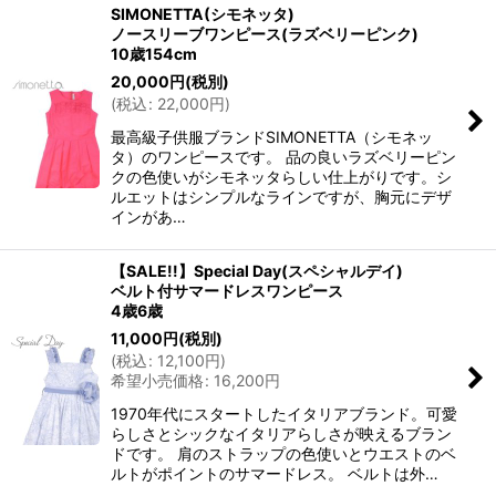
SIMONETTA(シモネッタ)
ノースリーブワンピース(ラズベリーピンク)
10歳154cm
20,000
円
(税別)
(
税込
:
22,000
円
)
最高級子供服ブランドSIMONETTA（シモネッ
タ）のワンピースです。 品の良いラズベリーピン
クの色使いがシモネッタらしい仕上がりです。シ
ルエットはシンプルなラインですが、胸元にデザ
インがあ…
【SALE!!】Special Day(スペシャルデイ)
ベルト付サマードレスワンピース
4歳6歳
11,000
円
(税別)
(
税込
:
12,100
円
)
希望小売価格
:
16,200
円
1970年代にスタートしたイタリアブランド。可愛
らしさとシックなイタリアらしさが映えるブラン
ドです。 肩のストラップの色使いとウエストのベ
ルトがポイントのサマードレス。 ベルトは外…