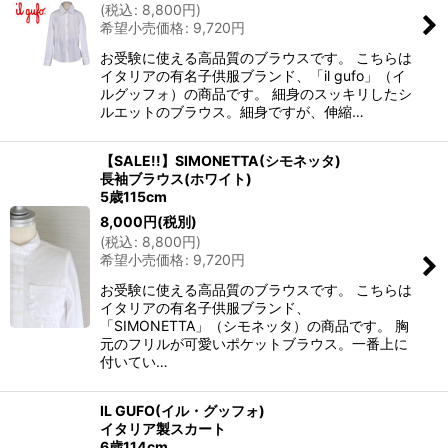
(
税込
:
8,800
円
)
希望小売価格
:
9,720
円
お受験に使える高品質のブラウスです。 こちらは
イタリアの有名子供服ブランド、「il gufo」（イ
ルグッフォ）の商品です。 細身のスッキリしたシ
ルエットのブラウス。細身ですが、伸縮…
【SALE!!】SIMONETTA(シモネッタ)
長袖ブラウス(ホワイト)
5歳115cm
8,000
円
(税別)
(
税込
:
8,800
円
)
希望小売価格
:
9,720
円
お受験に使える高品質のブラウスです。 こちらは
イタリアの有名子供服ブランド、
「SIMONETTA」（シモネッタ）の商品です。 胸
元のフリルが可愛いポケットブラウス。一番上に
付いてい…
IL GUFO(イル・グッフォ)
イタリア製スカート
6歳114cm