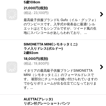
5歳108cm
21,000
円
(税別)
(
税込
:
23,100
円
)
最高級子供服ブランドIL Gufo（イル・グッフォ）
のワンピースです。入学式や発表会に最適! シル
エットはとてもシンプルですが、ツイード風の生
地にスパンコールがあしらわれており、 …
SIMONETTA MINI(シモネッタミニ)
ラメ入りドレス(ボルドー)
2歳92cm
18,000
円
(税別)
(
税込
:
19,800
円
)
イタリアの最高級子供服ブランドSIMONETTA
MINI（シモネッタミニ）のフォーマルドレスで
す。 裾部分にチュールが縫い付けられていますの
でかなりボリュームが出る仕立てになっておりま
す。…
ALETTA(アレッタ)
リボン付グレーショートパンツ