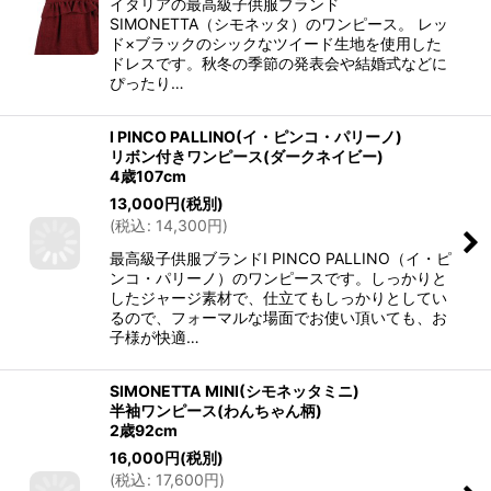
イタリアの最高級子供服ブランド
SIMONETTA（シモネッタ）のワンピース。 レッ
ド×ブラックのシックなツイード生地を使用した
ドレスです。秋冬の季節の発表会や結婚式などに
ぴったり…
I PINCO PALLINO(イ・ピンコ・パリーノ)
リボン付きワンピース(ダークネイビー)
4歳107cm
13,000
円
(税別)
(
税込
:
14,300
円
)
最高級子供服ブランドI PINCO PALLINO（イ・ピ
ンコ・パリーノ）のワンピースです。しっかりと
したジャージ素材で、仕立てもしっかりとしてい
るので、フォーマルな場面でお使い頂いても、お
子様が快適…
SIMONETTA MINI(シモネッタミニ)
半袖ワンピース(わんちゃん柄)
2歳92cm
16,000
円
(税別)
(
税込
:
17,600
円
)