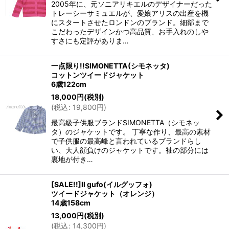
2005年に、元ソニアリキエルのデザイナーだった
トレーシーサミュエルが、愛娘アリスの出産を機
にスタートさせたロンドンのブランド。細部まで
こだわったデザインかつ高品質、お手入れのしや
すさにも定評がありま…
一点限り!!SIMONETTA(シモネッタ)
コットンツイードジャケット
6歳122cm
18,000
円
(税別)
(
税込
:
19,800
円
)
最高級子供服ブランドSIMONETTA（シモネッ
タ）のジャケットです。 丁寧な作り、最高の素材
で子供服の最高峰と言われているブランドらし
い、大人顔負けのジャケットです。袖の部分には
裏地が付き…
[SALE!!]Il gufo(イルグッフォ)
ツイードジャケット（オレンジ）
14歳158cm
13,000
円
(税別)
(
税込
:
14,300
円
)