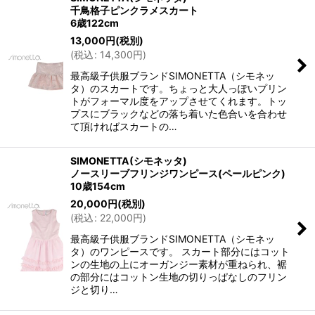
千鳥格子ピンクラメスカート
6歳122cm
13,000
円
(税別)
(
税込
:
14,300
円
)
最高級子供服ブランドSIMONETTA（シモネッ
タ）のスカートです。ちょっと大人っぽいプリン
トがフォーマル度をアップさせてくれます。トッ
プスにブラックなどの落ち着いた色合いを合わせ
て頂ければスカートの…
SIMONETTA(シモネッタ)
ノースリーブフリンジワンピース(ペールピンク)
10歳154cm
20,000
円
(税別)
(
税込
:
22,000
円
)
最高級子供服ブランドSIMONETTA（シモネッ
タ）のワンピースです。 スカート部分にはコット
ンの生地の上にオーガンジー素材が重ねられ、裾
の部分にはコットン生地の切りっぱなしのフリン
ジと切り…