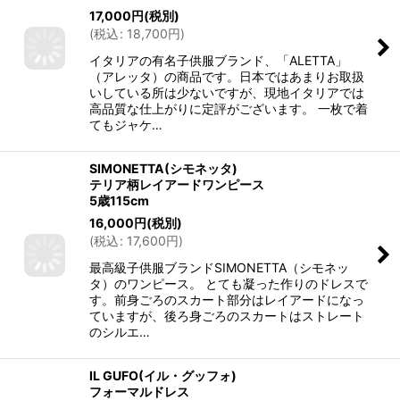
17,000
円
(税別)
(
税込
:
18,700
円
)
イタリアの有名子供服ブランド、「ALETTA」
（アレッタ）の商品です。日本ではあまりお取扱
いしている所は少ないですが、現地イタリアでは
高品質な仕上がりに定評がございます。 一枚で着
てもジャケ…
SIMONETTA(シモネッタ)
テリア柄レイアードワンピース
5歳115cm
16,000
円
(税別)
(
税込
:
17,600
円
)
最高級子供服ブランドSIMONETTA（シモネッ
タ）のワンピース。 とても凝った作りのドレスで
す。前身ごろのスカート部分はレイアードになっ
ていますが、後ろ身ごろのスカートはストレート
のシルエ…
IL GUFO(イル・グッフォ)
フォーマルドレス