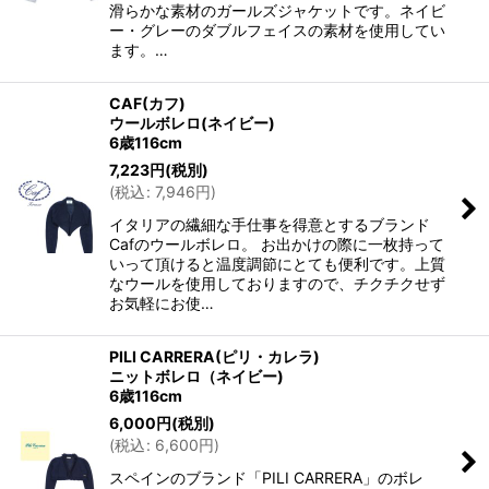
滑らかな素材のガールズジャケットです。ネイビ
ー・グレーのダブルフェイスの素材を使用してい
ます。…
CAF(カフ)
ウールボレロ(ネイビー)
6歳116cm
7,223
円
(税別)
(
税込
:
7,946
円
)
イタリアの繊細な手仕事を得意とするブランド
Cafのウールボレロ。 お出かけの際に一枚持って
いって頂けると温度調節にとても便利です。上質
なウールを使用しておりますので、チクチクせず
お気軽にお使…
PILI CARRERA(ピリ・カレラ)
ニットボレロ（ネイビー)
6歳116cm
6,000
円
(税別)
(
税込
:
6,600
円
)
スペインのブランド「PILI CARRERA」のボレ