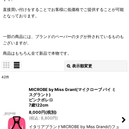
直接買い付けをすることでお客様に低価格でご提供することが
可能
となっております。
一部の商品には、
ブランドのペーパーのタグが外されているものも
ございますが、
商品はもちろん全て新品で本物です。
表示順変更
閉じる
42
件
表示数
:
MICROBE by Miss Grant(マイクローブ バイ ミ
スグラント)
並び順
:
ピンクボレロ
7歳122cm
8,000
円
(税別)
絞り込む
(
税込
:
8,800
円
)
イタリアブランドMICROBE by Miss Grandのフュ