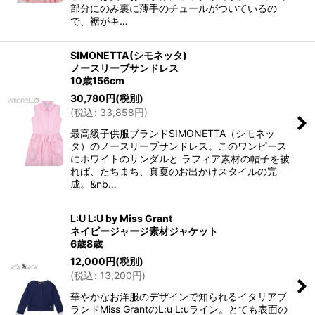
部分にのみ裏に薄手のチュールがついているの
で、裾がキ…
SIMONETTA(シモネッタ)
ノースリーブサンドレス
10歳156cm
30,780
円
(税別)
(
税込
:
33,858
円
)
最高級子供服ブランドSIMONETTA（シモネッ
タ）のノースリーブサンドレス。このワンピース
にホワイトのサンダルと ラフィア素材の帽子を被
れば、たちまち、真夏のお出かけスタイルの完
成。&nb…
L:U L:U by Miss Grant
ネイビージャージ素材ジャケット
6歳8歳
12,000
円
(税別)
(
税込
:
13,200
円
)
華やかなお洋服のデザインで知られるイタリアブ
ランドMiss GrantのL:u L:uライン。とても表面の