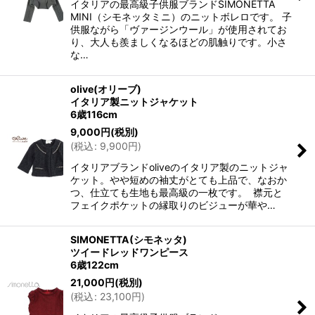
イタリアの最高級子供服ブランドSIMONETTA
MINI（シモネッタミニ）のニットボレロです。 子
供服ながら「ヴァージンウール」が使用されてお
り、大人も羨ましくなるほどの肌触りです。小さ
な…
olive(オリーブ)
イタリア製ニットジャケット
6歳116cm
9,000
円
(税別)
(
税込
:
9,900
円
)
イタリアブランドoliveのイタリア製のニットジャ
ケット。やや短めの袖丈がとても上品で、なおか
つ、仕立ても生地も最高級の一枚です。 襟元と
フェイクポケットの縁取りのビジューが華や…
SIMONETTA(シモネッタ)
ツイードレッドワンピース
6歳122cm
21,000
円
(税別)
(
税込
:
23,100
円
)