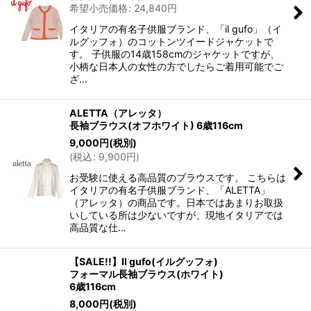
希望小売価格
:
24,840
円
イタリアの有名子供服ブランド、「il gufo」（イ
ルグッフォ）のコットンツイードジャケットで
す。 子供服の14歳158cmのジャケットですが、
小柄な日本人の女性の方でしたらご着用可能でご
ざ…
ALETTA（アレッタ）
長袖ブラウス(オフホワイト) 6歳116cm
9,000
円
(税別)
(
税込
:
9,900
円
)
お受験に使える高品質のブラウスです。 こちらは
イタリアの有名子供服ブランド、「ALETTA」
（アレッタ）の商品です。日本ではあまりお取扱
いしている所は少ないですが、現地イタリアでは
高品質な仕…
【SALE!!】Il gufo(イルグッフォ)
フォーマル長袖ブラウス(ホワイト)
6歳116cm
8,000
円
(税別)