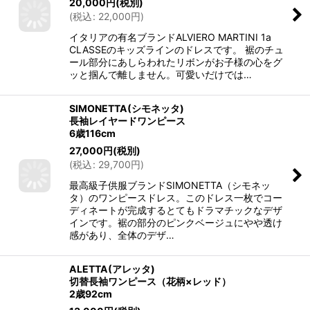
20,000
円
(税別)
(
税込
:
22,000
円
)
イタリアの有名ブランドALVIERO MARTINI 1a
CLASSEのキッズラインのドレスです。 裾のチュ
ール部分にあしらわれたリボンがお子様の心をグ
ッと掴んで離しません。可愛いだけでは…
SIMONETTA(シモネッタ)
長袖レイヤードワンピース
6歳116cm
27,000
円
(税別)
(
税込
:
29,700
円
)
最高級子供服ブランドSIMONETTA（シモネッ
タ）のワンピースドレス。このドレス一枚でコー
ディネートが完成するとてもドラマチックなデザ
インです。裾の部分のピンクベージュにやや透け
感があり、全体のデザ…
ALETTA(アレッタ)
切替長袖ワンピース（花柄×レッド）
2歳92cm