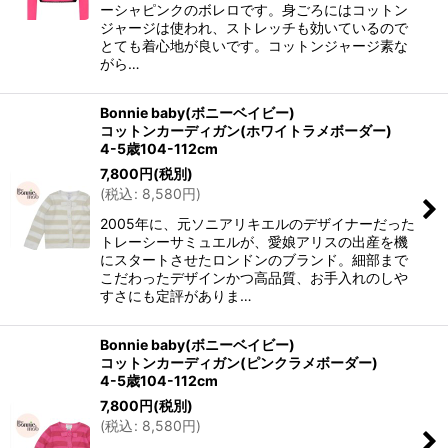
ーシャピンクのボレロです。身ごろにはコットン
ジャージは使われ、ストレッチも効いているので
とても着心地が良いです。コットンジャージ素な
がら…
Bonnie baby(ボニーベイビー)
コットンカーディガン(ホワイトラメボーダー)
4-5歳104-112cm
7,800
円
(税別)
(
税込
:
8,580
円
)
2005年に、元ソニアリキエルのデザイナーだった
トレーシーサミュエルが、愛娘アリスの出産を機
にスタートさせたロンドンのブランド。細部まで
こだわったデザインかつ高品質、お手入れのしや
すさにも定評がありま…
Bonnie baby(ボニーベイビー)
コットンカーディガン(ピンクラメボーダー)
4-5歳104-112cm
7,800
円
(税別)
(
税込
:
8,580
円
)